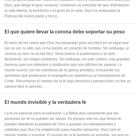
Dios, que dirige el gran universo, contienen su voluntad de que disfrutemos
la vida eterna, la bendición y el gozo en el cielo. Dios ha restaurado la
Pascua del nuevo pacto y nos p...
El que quiere llevar la corona debe soportar su peso
El reino de los cielos que Dios ha preparado para sus hijos es un lugar que
ojo no vio, ni oído oyó, ni ha subido en corazón de hombre. Sin embargo, el
camino al cielo no es tan fácil. Sería bueno si pudiéramos ir al cielo
fácilmente, sin ningún problema. Sin embargo, en este camino, hay grandes
barreras que nos detienen y obstáculos que son difíciles de superar. Lo
mismo ocurrió con los miembros de la iglesia primitiva, incluyendo los
apóstoles que predicaron el evangelio en obediencia al mandamiento de
Cristo. Recorrieron el camino de la fe bajo penurias y persecución; no fue un
camino fácil ni sencillo. ...
El mundo invisible y la verdadera fe
La fe es esencial para la salvación. La Biblia dice claramente que las
personas sin fe no pueden ser salvas. Es porque solo los que tienen fe
pueden obedecer la palabra de Dios y guardar los mandamientos y
estatutos que Dios ha establecido para nuestra salvación. Dios creó el
mundo visible e invisible. El mundo de la fe también es invisible, así que no