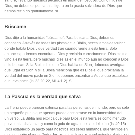
sangre, llevando nuestros pecados en lugar de nosotros. Como hijos de
Dios, no debemos pensar a la ligera en la gracia salvadora de Dios que
hemos recibido gratuitamente, si...
Búscame
Dios dijo a la humanidad “búscame”. Para buscar a Dios, debemos
conocerlo. A través de todas las pistas de la Biblia, necesitamos descubrir
dónde habita Dios y qué verdad trae cuando viene a esta tierra. Solo
entonces podremos encontrar a Dios y recibirlo correctamente. Dios mismo
vino a esta tierra, pero muchas iglesias en el mundo aún no conocen a Dios
ni lo buscan. Si la Biblia dice que Dios habita en Sion, debemos averiguar
qué lugar es Sion, y si la Biblia menciona que es Dios el que proclama la
verdad del nuevo pacto en Sion, debemos encontrar a Aquel que establece
el nuevo pacto (Is. 33:20-22, Mi. 4:1-2). S...
La Pascua es la verdad que salva
La Tierra puede parecer extensa para las personas del mundo, pero es solo
un pequeño punto que apenas puede encontrarse en la inmensidad del
universo. La Biblia nos explica que para Dios, esta tierra es como menudo
polvo en las balanzas y como la gota de agua que cae del cubo (Is. 40:15).
Dios estableció un pacto para nosotros, los seres humanos, que vivimos en
este pequeño planeta. Todos los estatutos, leyes y mandamientos dados por