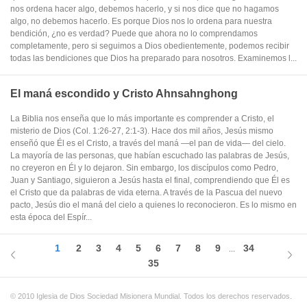
nos ordena hacer algo, debemos hacerlo, y si nos dice que no hagamos
algo, no debemos hacerlo. Es porque Dios nos lo ordena para nuestra
bendición, ¿no es verdad? Puede que ahora no lo comprendamos
completamente, pero si seguimos a Dios obedientemente, podemos recibir
todas las bendiciones que Dios ha preparado para nosotros. Examinemos l...
El maná escondido y Cristo Ahnsahnghong
La Biblia nos enseña que lo más importante es comprender a Cristo, el
misterio de Dios (Col. 1:26-27, 2:1-3). Hace dos mil años, Jesús mismo
enseñó que Él es el Cristo, a través del maná —el pan de vida— del cielo.
La mayoría de las personas, que habían escuchado las palabras de Jesús,
no creyeron en Él y lo dejaron. Sin embargo, los discípulos como Pedro,
Juan y Santiago, siguieron a Jesús hasta el final, comprendiendo que Él es
el Cristo que da palabras de vida eterna. A través de la Pascua del nuevo
pacto, Jesús dio el maná del cielo a quienes lo reconocieron. Es lo mismo en
esta época del Espír...
1
2
3
4
5
6
7
8
9
34
...
35
© 2010 Iglesia de Dios Sociedad Misionera Mundial. Todos los derechos reservados.