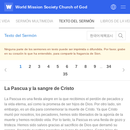
World Mission Society Church of God
WATV
 VIDA
SERMÓN MULTIMEDIA
TEXTO DEL SERMÓN
LIBROS DE LA V
Texto del Sermón
한국어 제목표시
Ninguna parte de los sermones en texto puede ser imprimida o difundida. Por favor, grabe
en su corazón lo que ha entendido, para compartir la fragancia de Sion.
1
2
3
4
5
6
7
8
9
34
...
35
La Pascua y la sangre de Cristo
La Pascua es una fiesta alegre en la que recibimos el perdón de pecados y
la vida eterna, así como la promesa de ser hijos de Dios. Por otro lado, sin
embargo, es un día para conmemorar la muerte de Cristo. Ya que Cristo
murió por nosotros, los pecadores, hemos sido liberados de la agonía de la
muerte y hemos recibido vida. Por lo tanto, la Pascua es una fiesta de gozo y
tristeza. Hemos sido salvos gracias al sacrificio de Dios que derramó su