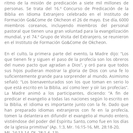
ritmo de la misión de predicación a siete mil millones de
personas. Se trata del 16.º Concurso de Predicación de la
Biblia en Idioma Extranjero celebrado en el Instituto de
Formación Go&Come de Okcheon el 26 de mayo. Ese día, 6000
miembros coreanos, incluyendo miembros del personal
pastoral que tienen una gran voluntad para la evangelización
mundial, y el 74.º Grupo de Visita del Extranjero, se reunieron
en el Instituto de Formación Go&Come de Okcheon.
En el culto, la primera parte del evento, la Madre dijo: “Los
que tienen fe y siguen el paso de la profecía son los obreros
del nuevo pacto que agradan a Dios”, y oró para que todos
sus hijos pudieran mostrar la gloria de Dios con una fe lo
suficientemente grande para sorprender al mundo. Asimismo
señaló: “Los bienaventurados son los que toman en serio lo
que está escrito en la Biblia, así como leer y oír las profecías”.
La Madre animó a los participantes, diciendo: “A fin de
predicar el evangelio a todas las naciones según lo escrito en
la Biblia, el idioma es importante junto con la fe. Dado que
han preparado idiomas extranjeros con fe en la profecía,
tomen la delantera en difundir el evangelio al mundo entero,
vistiéndose del poder del Espíritu Santo, como fue en los días
de la iglesia primitiva” (Ap. 1:3, Mr. 16:15-16, Mt. 28:18-20,
Mt. 24:13-14, Dt. 28:1-6, 13).