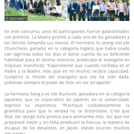
ⓒ 2019 WATV
En este concurso, unos 60 participantes fueron galardonados
con premios. La Madre premió a cada uno de los ganadores y
los felicitó, tomando sus manos. El hermano Yu Jeong-soo (de
Chuncheon, ganador en la categoría Inglés), que había orado
con lágrimas todos los días al darse cuenta de su deficiente
habilidad para el idioma mientras predicaba el evangelio en
Filipinas, manifestó: “Experimenté que cuando confiaba en el
Padre y la Madre, más que en mí mismo, recibía capacidad.
Cumpliré la misión del evangelio que me ha sido dada,
pidiendo siempre el poder de Dios sin ser arrogante”.
La hermana Song Ji-ye (de Bucheon, ganadora en la categoría
Japonés), que se especializó en japonés en la universidad,
expresó su esperanza: “Practiqué cuidadosamente la
gramática para que la verdad no se distorsione. Creo que
Dios me otorgó este premio para animarme más. Así que me
prepararé mejor y sin falta predicaré la Pascua, la manera de
escapar de los desastres, en Japón, donde ocurren muchos
desastres”.