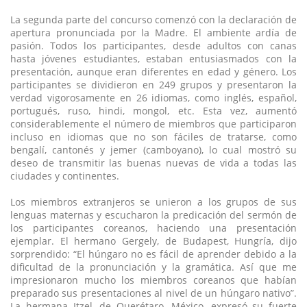
La segunda parte del concurso comenzó con la declaración de
apertura pronunciada por la Madre. El ambiente ardía de
pasión. Todos los participantes, desde adultos con canas
hasta jóvenes estudiantes, estaban entusiasmados con la
presentación, aunque eran diferentes en edad y género. Los
participantes se dividieron en 249 grupos y presentaron la
verdad vigorosamente en 26 idiomas, como inglés, español,
portugués, ruso, hindi, mongol, etc. Esta vez, aumentó
considerablemente el número de miembros que participaron
incluso en idiomas que no son fáciles de tratarse, como
bengalí, cantonés y jemer (camboyano), lo cual mostró su
deseo de transmitir las buenas nuevas de vida a todas las
ciudades y continentes.
Los miembros extranjeros se unieron a los grupos de sus
lenguas maternas y escucharon la predicación del sermón de
los participantes coreanos, haciendo una presentación
ejemplar. El hermano Gergely, de Budapest, Hungría, dijo
sorprendido: “El húngaro no es fácil de aprender debido a la
dificultad de la pronunciación y la gramática. Así que me
impresionaron mucho los miembros coreanos que habían
preparado sus presentaciones al nivel de un húngaro nativo”.
La hermana Itzel, de Querétaro, México, expresó su fuerte