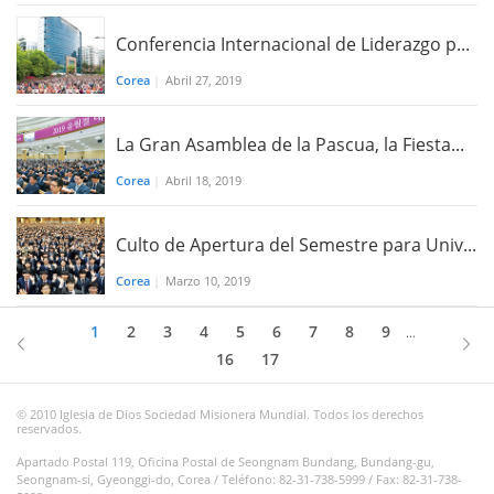
Conferencia Internacional de Liderazgo p...
Corea
|
Abril 27, 2019
La Gran Asamblea de la Pascua, la Fiesta...
Corea
|
Abril 18, 2019
Culto de Apertura del Semestre para Univ...
Corea
|
Marzo 10, 2019
1
2
3
4
5
6
7
8
9
...
16
17
© 2010 Iglesia de Dios Sociedad Misionera Mundial. Todos los derechos
reservados.
Apartado Postal 119, Oficina Postal de Seongnam Bundang, Bundang-gu,
Seongnam-si, Gyeonggi-do, Corea / Teléfono: 82-31-738-5999 / Fax: 82-31-738-