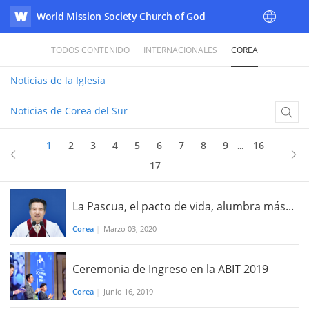
World Mission Society Church of God
WATV
TODOS CONTENIDO
INTERNACIONALES
COREA
Noticias
de la Iglesia
Noticias de Corea del Sur
1
2
3
4
5
6
7
8
9
16
...
17
La Pascua, el pacto de vida, alumbra más...
Corea
|
Marzo 03, 2020
Ceremonia de Ingreso en la ABIT 2019
Corea
|
​​Junio 16, 2019