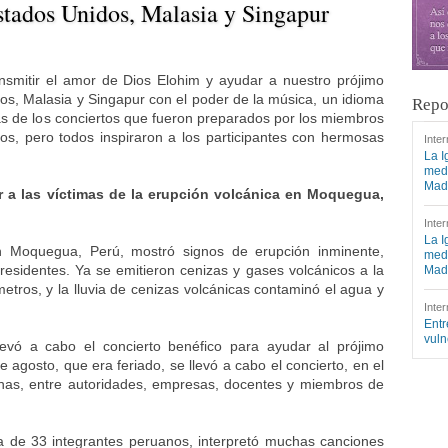
stados Unidos, Malasia y Singapur
nsmitir el amor de Dios Elohim y ayudar a nuestro prójimo
os, Malasia y Singapur con el poder de la música, un idioma
Repo
las de los conciertos que fueron preparados por los miembros
ntos, pero todos inspiraron a los participantes con hermosas
Inter
La I
medi
Mad
r a las víctimas de la erupción volcánica en Moquegua,
Inter
La I
n Moquegua, Perú, mostró signos de erupción inminente,
medi
esidentes. Ya se emitieron cenizas y gases volcánicos a la
Mad
etros, y la lluvia de cenizas volcánicas contaminó el agua y
Inter
Entr
vuln
llevó a cabo el concierto benéfico para ayudar al prójimo
e agosto, que era feriado, se llevó a cabo el concierto, en el
onas, entre autoridades, empresas, docentes y miembros de
a de 33 integrantes peruanos, interpretó muchas canciones