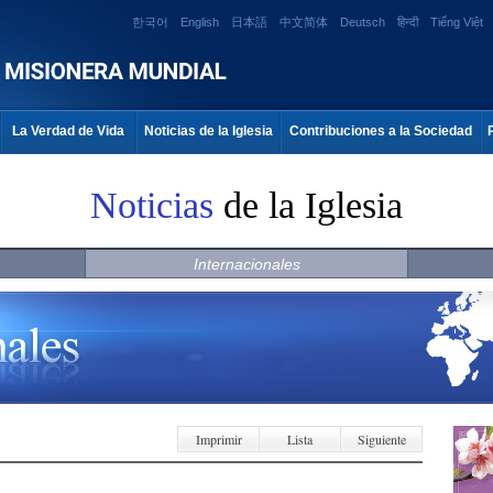
한국어
English
日本語
中文简体
Deutsch
हिन्दी
Tiếng Việt
La Verdad de Vida
Noticias de la Iglesia
Contribuciones a la Sociedad
Noticias
de la Iglesia
Internacionales
Imprimir
Lista
Siguiente