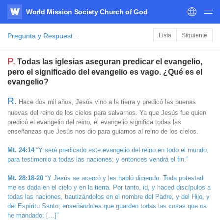
World Mission Society Church of God
WATV
Pregunta y Respuesta de la Biblia
Lista
Siguiente
P.
Todas las iglesias aseguran predicar el evangelio,
pero el significado del evangelio es vago. ¿Qué es el
evangelio?
R.
Hace dos mil años, Jesús vino a la tierra y predicó las buenas
nuevas del reino de los cielos para salvarnos. Ya que Jesús fue quien
predicó el evangelio del reino, el evangelio significa todas las
enseñanzas que Jesús nos dio para guiarnos al reino de los cielos.
Mt. 24:14
“Y será predicado este evangelio del reino en todo el mundo,
para testimonio a todas las naciones; y entonces vendrá el fin.”
Mt. 28:18-20
“Y Jesús se acercó y les habló diciendo: Toda potestad
me es dada en el cielo y en la tierra. Por tanto, id, y haced discípulos a
todas las naciones, bautizándolos en el nombre del Padre, y del Hijo, y
del Espíritu Santo; enseñándoles que guarden todas las cosas que os
he mandado; […]”