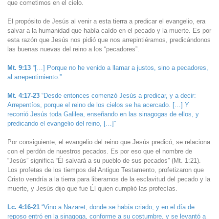
que cometimos en el cielo.
El propósito de Jesús al venir a esta tierra a predicar el evangelio, era
salvar a la humanidad que había caído en el pecado y la muerte. Es por
esta razón que Jesús nos pidió que nos arrepintiéramos, predicándonos
las buenas nuevas del reino a los “pecadores”.
Mt. 9:13
“[…] Porque no he venido a llamar a justos, sino a pecadores,
al arrepentimiento.”
Mt. 4:17-23
“Desde entonces comenzó Jesús a predicar, y a decir:
Arrepentíos, porque el reino de los cielos se ha acercado. […] Y
recorrió Jesús toda Galilea, enseñando en las sinagogas de ellos, y
predicando el evangelio del reino, […]”
Por consiguiente, el evangelio del reino que Jesús predicó, se relaciona
con el perdón de nuestros pecados. Es por eso que el nombre de
“Jesús” significa “Él salvará a su pueblo de sus pecados” (Mt. 1:21).
Los profetas de los tiempos del Antiguo Testamento, profetizaron que
Cristo vendría a la tierra para liberarnos de la esclavitud del pecado y la
muerte, y Jesús dijo que fue Él quien cumplió las profecías.
Lc. 4:16-21
“Vino a Nazaret, donde se había criado; y en el día de
reposo entró en la sinagoga, conforme a su costumbre, y se levantó a