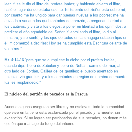
leer. Y se le dio el libro del profeta Isaías; y habiendo abierto el libro,
halló el lugar donde estaba escrito: El Espíritu del Señor está sobre mí,
por cuanto me ha ungido para dar buenas nuevas a los pobres; me ha
enviado a sanar a los quebrantados de corazón; a pregonar libertad a
los cautivos, y vista a los ciegos; a poner en libertad a los oprimidos; a
predicar el año agradable del Señor. Y enrollando el libro, lo dio al
ministro, y se sentó; y los ojos de todos en la sinagoga estaban fijos en
él. Y comenzó a decirles: Hoy se ha cumplido esta Escritura delante de
vosotros.”
Mt. 4:14-16
“para que se cumpliese lo dicho por el profeta Isaías,
cuando dijo: Tierra de Zabulón y tierra de Neftalí, camino del mar, al
otro lado del Jordán, Galilea de los gentiles; el pueblo asentado en
tinieblas vio gran luz; y a los asentados en región de sombra de muerte,
luz les resplandeció.”
El núcleo del perdón de pecados es la Pascua
Aunque algunos aseguran ser libres y no esclavos, toda la humanidad
que vive en la tierra está esclavizada por el pecado y la muerte, sin
excepción. Si no logran ser perdonados de sus pecados, no tienen más
opción que ir al lago de fuego del infierno.