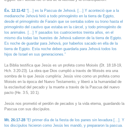
Éx. 12:11-42
“[…] es la Pascua de Jehová. […] Y aconteció que a la
medianoche Jehová hirió a todo primogénito en la tierra de Egipto,
desde el primogénito de Faraón que se sentaba sobre su trono hasta el
primogénito del cautivo que estaba en la cárcel, y todo primogénito de
los animales. […] Y pasados los cuatrocientos treinta años, en el
mismo día todas las huestes de Jehová salieron de la tierra de Egipto.
Es noche de guardar para Jehová, por haberlos sacado en ella de la
tierra de Egipto. Esta noche deben guardarla para Jehová todos los
hijos de Israel en sus generaciones.”
La Biblia testifica que Jesús es un profeta como Moisés (Dt. 18:18-19,
Hch. 3:20-23). La obra que Dios cumplió a través de Moisés era una
sombra de lo que Jesús cumpliría: Jesús vino como un profeta como
Moisés en la época del Nuevo Testamento, y liberó a la humanidad de
la esclavitud del pecado y la muerte a través de la Pascua del nuevo
pacto (He. 3:5, 10:1).
Jesús nos prometió el perdón de pecados y la vida eterna, guardando la
Pascua con sus discípulos.
Mt. 26:17-28
“El primer día de la fiesta de los panes sin levadura […]. Y
los discípulos hicieron como Jesús les mandó, y prepararon la pascua.