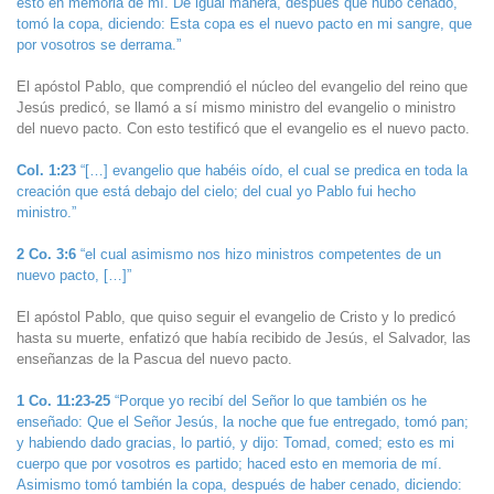
esto en memoria de mí. De igual manera, después que hubo cenado,
tomó la copa, diciendo: Esta copa es el nuevo pacto en mi sangre, que
por vosotros se derrama.”
El apóstol Pablo, que comprendió el núcleo del evangelio del reino que
Jesús predicó, se llamó a sí mismo ministro del evangelio o ministro
del nuevo pacto. Con esto testificó que el evangelio es el nuevo pacto.
Col. 1:23
“[…] evangelio que habéis oído, el cual se predica en toda la
creación que está debajo del cielo; del cual yo Pablo fui hecho
ministro.”
2 Co. 3:6
“el cual asimismo nos hizo ministros competentes de un
nuevo pacto, […]”
El apóstol Pablo, que quiso seguir el evangelio de Cristo y lo predicó
hasta su muerte, enfatizó que había recibido de Jesús, el Salvador, las
enseñanzas de la Pascua del nuevo pacto.
1 Co. 11:23-25
“Porque yo recibí del Señor lo que también os he
enseñado: Que el Señor Jesús, la noche que fue entregado, tomó pan;
y habiendo dado gracias, lo partió, y dijo: Tomad, comed; esto es mi
cuerpo que por vosotros es partido; haced esto en memoria de mí.
Asimismo tomó también la copa, después de haber cenado, diciendo: