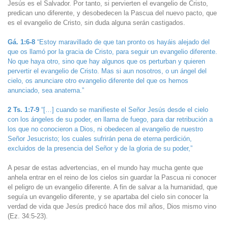
Jesús es el Salvador. Por tanto, si pervierten el evangelio de Cristo,
predican uno diferente, y desobedecen la Pascua del nuevo pacto, que
es el evangelio de Cristo, sin duda alguna serán castigados.
Gá. 1:6-8
“Estoy maravillado de que tan pronto os hayáis alejado del
que os llamó por la gracia de Cristo, para seguir un evangelio diferente.
No que haya otro, sino que hay algunos que os perturban y quieren
pervertir el evangelio de Cristo. Mas si aun nosotros, o un ángel del
cielo, os anunciare otro evangelio diferente del que os hemos
anunciado, sea anatema.”
2 Ts. 1:7-9
“[…] cuando se manifieste el Señor Jesús desde el cielo
con los ángeles de su poder, en llama de fuego, para dar retribución a
los que no conocieron a Dios, ni obedecen al evangelio de nuestro
Señor Jesucristo; los cuales sufrirán pena de eterna perdición,
excluidos de la presencia del Señor y de la gloria de su poder,”
A pesar de estas advertencias, en el mundo hay mucha gente que
anhela entrar en el reino de los cielos sin guardar la Pascua ni conocer
el peligro de un evangelio diferente. A fin de salvar a la humanidad, que
seguía un evangelio diferente, y se apartaba del cielo sin conocer la
verdad de vida que Jesús predicó hace dos mil años, Dios mismo vino
(Ez. 34:5-23).