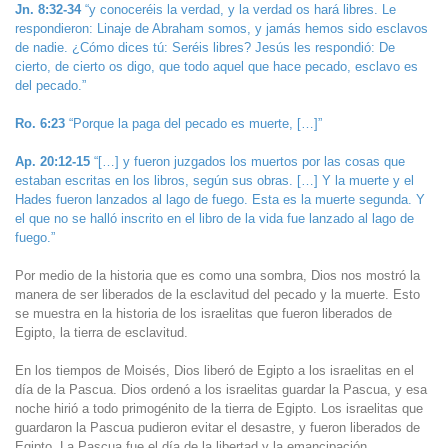
Jn. 8:32-34
“y conoceréis la verdad, y la verdad os hará libres. Le
respondieron: Linaje de Abraham somos, y jamás hemos sido esclavos
de nadie. ¿Cómo dices tú: Seréis libres? Jesús les respondió: De
cierto, de cierto os digo, que todo aquel que hace pecado, esclavo es
del pecado.”
Ro. 6:23
“Porque la paga del pecado es muerte, […]”
Ap. 20:12-15
“[…] y fueron juzgados los muertos por las cosas que
estaban escritas en los libros, según sus obras. […] Y la muerte y el
Hades fueron lanzados al lago de fuego. Esta es la muerte segunda. Y
el que no se halló inscrito en el libro de la vida fue lanzado al lago de
fuego.”
Por medio de la historia que es como una sombra, Dios nos mostró la
manera de ser liberados de la esclavitud del pecado y la muerte. Esto
se muestra en la historia de los israelitas que fueron liberados de
Egipto, la tierra de esclavitud.
En los tiempos de Moisés, Dios liberó de Egipto a los israelitas en el
día de la Pascua. Dios ordenó a los israelitas guardar la Pascua, y esa
noche hirió a todo primogénito de la tierra de Egipto. Los israelitas que
guardaron la Pascua pudieron evitar el desastre, y fueron liberados de
Egipto. La Pascua fue el día de la libertad y la emancipación.