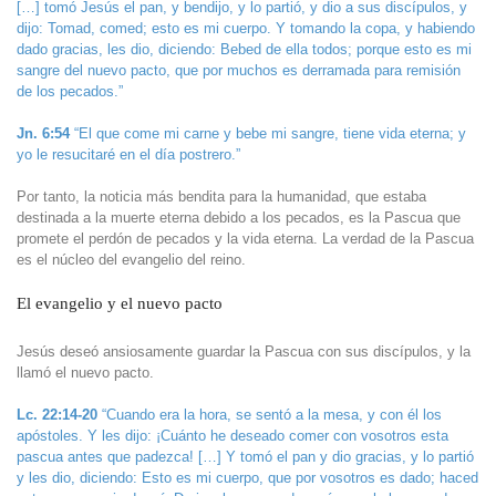
[…] tomó Jesús el pan, y bendijo, y lo partió, y dio a sus discípulos, y
dijo: Tomad, comed; esto es mi cuerpo. Y tomando la copa, y habiendo
dado gracias, les dio, diciendo: Bebed de ella todos; porque esto es mi
sangre del nuevo pacto, que por muchos es derramada para remisión
de los pecados.”
Jn. 6:54
“El que come mi carne y bebe mi sangre, tiene vida eterna; y
yo le resucitaré en el día postrero.”
Por tanto, la noticia más bendita para la humanidad, que estaba
destinada a la muerte eterna debido a los pecados, es la Pascua que
promete el perdón de pecados y la vida eterna. La verdad de la Pascua
es el núcleo del evangelio del reino.
El evangelio y el nuevo pacto
Jesús deseó ansiosamente guardar la Pascua con sus discípulos, y la
llamó el nuevo pacto.
Lc. 22:14-20
“Cuando era la hora, se sentó a la mesa, y con él los
apóstoles. Y les dijo: ¡Cuánto he deseado comer con vosotros esta
pascua antes que padezca! […] Y tomó el pan y dio gracias, y lo partió
y les dio, diciendo: Esto es mi cuerpo, que por vosotros es dado; haced