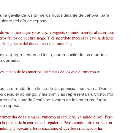
na gavilla de los primeros frutos delante de Jehová, para
guiente del día de reposo.
en la tierra que yo os doy, y seguéis su mies, traeréis al sacerdote
ros frutos de vuestra siega. Y el sacerdote mecerá la gavilla delante
l día siguiente del día de reposo la mecerá.』
imicias) representan a Cristo, que resucitó de los muertos
an dormido.
sucitado de los muertos; primicias de los que durmieron es
s, la ofrenda de la fiesta de las primicias, se traía a Dios el
s decir, el domingo; y las primicias representan a Cristo. Por
urrección, cuando Jesús se levantó de los muertos, fuera
 de reposo.
mer día de la semana, vinieron al sepulcro, ya salido el sol. Pero
 la piedra de la entrada del sepulcro? Pero cuando miraron, vieron
de. […] buscáis a Jesús nazareno, el que fue crucificado; ha