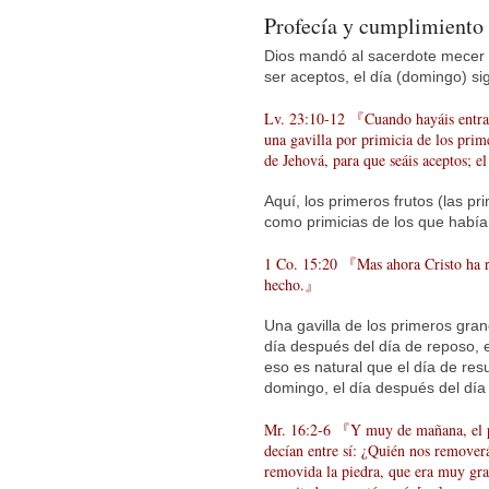
Profecía y cumplimiento
Dios mandó al sacerdote mecer u
ser aceptos, el día (domingo) si
Lv. 23:10-12 『Cuando hayáis entrado 
una gavilla por primicia de los prime
de Jehová, para que seáis aceptos; e
Aquí, los primeros frutos (las pr
como primicias de los que habí
1 Co. 15:20 『Mas ahora Cristo ha re
hecho.』
Una gavilla de los primeros grano
día después del día de reposo, e
eso es natural que el día de res
domingo, el día después del día
Mr. 16:2-6 『Y muy de mañana, el pri
decían entre sí: ¿Quién nos removerá
removida la piedra, que era muy gran