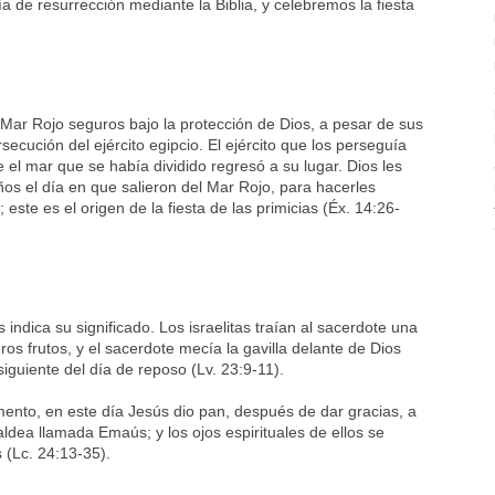
 de resurrección mediante la Biblia, y celebremos la fiesta
l Mar Rojo seguros bajo la protección de Dios, a pesar de sus
ecución del ejército egipcio. El ejército que los perseguía
 el mar que se había dividido regresó a su lugar. Dios les
s el día en que salieron del Mar Rojo, para hacerles
 este es el origen de la fiesta de las primicias (Éx. 14:26-
indica su significado. Los israelitas traían al sacerdote una
eros frutos, y el sacerdote mecía la gavilla delante de Dios
siguiente del día de reposo (Lv. 23:9-11).
ento, en este día Jesús dio pan, después de dar gracias, a
aldea llamada Emaús; y los ojos espirituales de ellos se
 (Lc. 24:13-35).