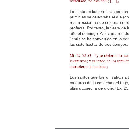
resucitado, no está aquí; […]』
La fiesta de las primicias es un
primicias se celebraba el día (d
resurrección ha de celebrarse 
profecía. Por tanto, la fiesta de
año el domingo. Al levantarse d
Jesús se ha convertido en la ver
las siete fiestas de tres tiempos.
Mt. 27:52-53 『y se abrieron los se
levantaron; y saliendo de los sepulcr
aparecieron a muchos.』
Los santos que fueron salvos a t
maduros de la cosecha del trigo;
última cosecha de otoño (Éx. 23