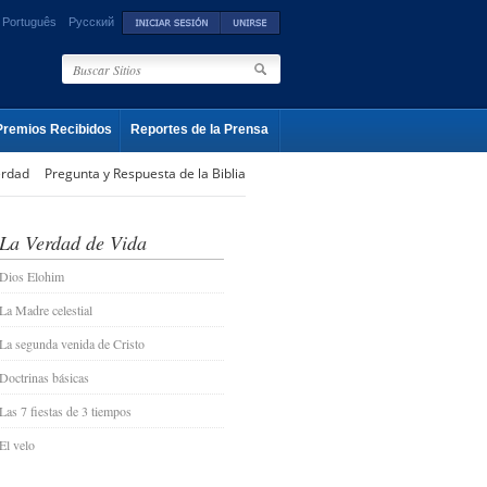
Português
Русский
Premios Recibidos
Reportes de la Prensa
erdad
Pregunta y Respuesta de la Biblia
La Verdad de Vida
Dios Elohim
La Madre celestial
La segunda venida de Cristo
Doctrinas básicas
Las 7 fiestas de 3 tiempos
El velo