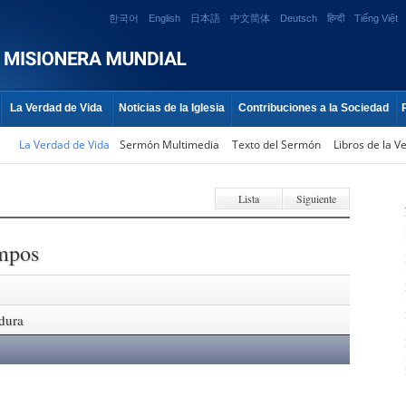
한국어
English
日本語
中文简体
Deutsch
हिन्दी
Tiếng Việt
La Verdad de Vida
Noticias de la Iglesia
Contribuciones a la Sociedad
La Verdad de Vida
Sermón Multimedia
Texto del Sermón
Libros de la V
Lista
Siguiente
empos
adura