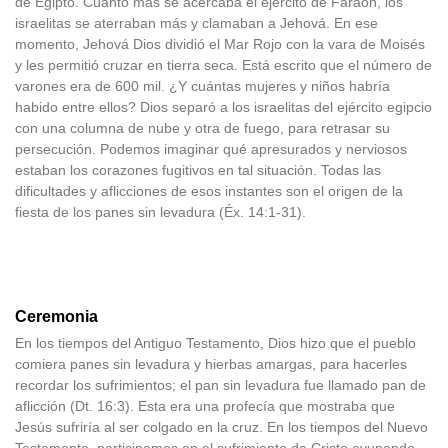
de Egipto. Cuanto más se acercaba el ejército de Faraón, los
israelitas se aterraban más y clamaban a Jehová. En ese
momento, Jehová Dios dividió el Mar Rojo con la vara de Moisés
y les permitió cruzar en tierra seca. Está escrito que el número de
varones era de 600 mil. ¿Y cuántas mujeres y niños habría
habido entre ellos? Dios separó a los israelitas del ejército egipcio
con una columna de nube y otra de fuego, para retrasar su
persecución. Podemos imaginar qué apresurados y nerviosos
estaban los corazones fugitivos en tal situación. Todas las
dificultades y aflicciones de esos instantes son el origen de la
fiesta de los panes sin levadura (Éx. 14:1-31).
Ceremonia
En los tiempos del Antiguo Testamento, Dios hizo que el pueblo
comiera panes sin levadura y hierbas amargas, para hacerles
recordar los sufrimientos; el pan sin levadura fue llamado pan de
aflicción (Dt. 16:3). Esta era una profecía que mostraba que
Jesús sufriría al ser colgado en la cruz. En los tiempos del Nuevo